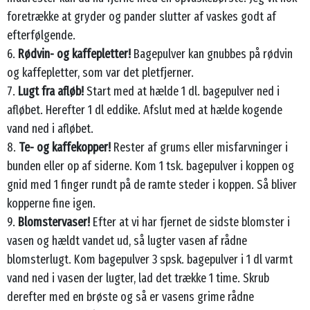
foretrække at gryder og pander slutter af vaskes godt af
efterfølgende.
6.
Rødvin- og kaffepletter!
Bagepulver kan gnubbes på rødvin
og kaffepletter, som var det pletfjerner.
7.
Lugt fra afløb!
Start med at hælde 1 dl. bagepulver ned i
afløbet. Herefter 1 dl eddike. Afslut med at hælde kogende
vand ned i afløbet.
8.
Te- og kaffekopper!
Rester af grums eller misfarvninger i
bunden eller op af siderne. Kom 1 tsk. bagepulver i koppen og
gnid med 1 finger rundt på de ramte steder i koppen. Så bliver
kopperne fine igen.
9.
Blomstervaser!
Efter at vi har fjernet de sidste blomster i
vasen og hældt vandet ud, så lugter vasen af rådne
blomsterlugt. Kom bagepulver 3 spsk. bagepulver i 1 dl varmt
vand ned i vasen der lugter, lad det trække 1 time. Skrub
derefter med en brøste og så er vasens grime rådne