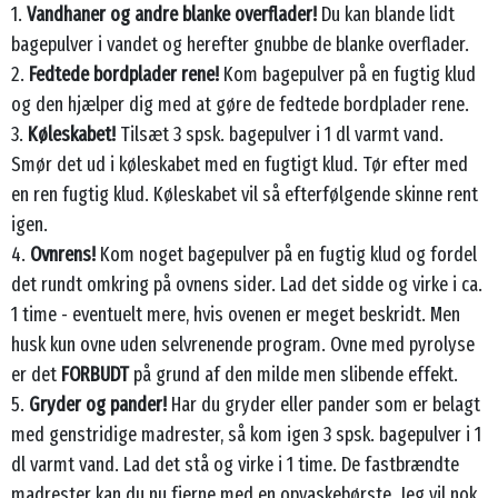
1.
Vandhaner og andre blanke overflader!
Du kan blande lidt
bagepulver i vandet og herefter gnubbe de blanke overflader.
2.
Fedtede bordplader rene!
Kom bagepulver på en fugtig klud
og den hjælper dig med at gøre de fedtede bordplader rene.
3.
Køleskabet!
Tilsæt 3 spsk. bagepulver i 1 dl varmt vand.
Smør det ud i køleskabet med en fugtigt klud. Tør efter med
en ren fugtig klud. Køleskabet vil så efterfølgende skinne rent
igen.
4.
Ovnrens!
Kom noget bagepulver på en fugtig klud og fordel
det rundt omkring på ovnens sider. Lad det sidde og virke i ca.
1 time - eventuelt mere, hvis ovenen er meget beskridt. Men
husk kun ovne uden selvrenende program. Ovne med pyrolyse
er det
FORBUDT
på grund af den milde men slibende effekt.
5.
Gryder og pander!
Har du gryder eller pander som er belagt
med genstridige madrester, så kom igen 3 spsk. bagepulver i 1
dl varmt vand. Lad det stå og virke i 1 time. De fastbrændte
madrester kan du nu fjerne med en opvaskebørste. Jeg vil nok