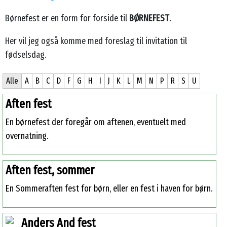
Børnefest er en form for forside til
BØRNEFEST
.
Her vil jeg også komme med foreslag til invitation til
fødselsdag.
Alle
A
B
C
D
F
G
H
I
J
K
L
M
N
P
R
S
U
Aften fest
No matching entries
En børnefest der foregår om aftenen, eventuelt med
overnatning.
Aften fest, sommer
En Sommeraften fest for børn, eller en fest i haven for børn.
Anders And fest