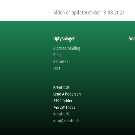
Siden er opdateret den 13-08-2023
Oplysninger
Soc
Blomsterbinding
Bolig
Børnefest
Fest
Kreatit.dk
Lene A Pedersen
8300 Odder
+45 2811 1083
Kreatit.dk
info@kreatit.dk