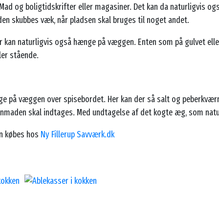
Mad og boligtidskrifter eller magasiner. Det kan da naturligvis o
den skubbes væk, når pladsen skal bruges til noget andet.
r kan naturligvis også hænge på væggen. Enten som på gulvet el
ler stående.
e på væggen over spisebordet. Her kan der så salt og peberkværn
enmaden skal indtages. Med undtagelse af det kogte æg, som naturl
an købes hos
Ny Fillerup Savværk.dk