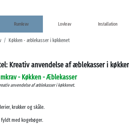
Rumkrav
Lovkrav
Installation
v
Køkken - æblekasser i køkkenet
tel: Kreativ anvendelse af æblekasser i køkke
Rumkrav - Køkken - Æblekasser
kreativ anvendelse af æblekasser i køkkenet.
rier, krukker og skåle.
ve fyldt med kogebøger.