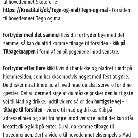
til hovedemnet Skoleferie
https: //Kreatit.dk/dk/Tegn-og-mal/Tegn-og-mal
- Forsiden
til hovedemnet Tegn og mal
Fortryder med det samme!
Hvis du fortryder lige med det
samme, så kan du altid komme tilbage til forsiden -
klik på
Tilbageknappen
i form af en pil pegenede imod venstre.
Fortryder efter flere klik!
Hvis du har kikke og bladret rundt på
hjemmesiden, som har eksempelvis noget med fest at gøre.
Du ønsker nu at finde ud af hvad mad du skal servere for dine
gæster. Det vil dermed sige at du måske ønsker den hurtigste
vej til Mad og drikke. Indtil videre så er den
hurtigste vej -
tilbage til forsiden
- videre til mad og drikke. Klik på
adresselinien og slet fra højre imod venstre indtil der kun står
kreatit.dk og klik på enter. Du vil da komme tilbage til
hovedmenuen. Derfra videre til hovedemnet eksempelvis Mad