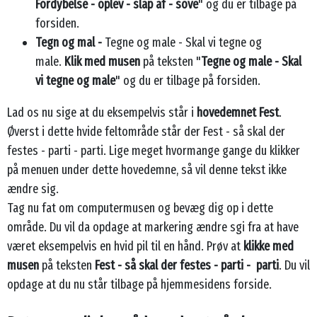
Fordybelse - oplev - slap af - sove
" og du er tilbage på
forsiden.
Tegn og mal -
Tegne og male - Skal vi tegne og
male.
Klik med musen
på teksten "
Tegne og male - Skal
vi tegne og male
" og du er tilbage på forsiden.
Lad os nu sige at du eksempelvis står i
hovedemnet Fest
.
Øverst i dette hvide feltområde står der Fest - så skal der
festes - parti - parti. Lige meget hvormange gange du klikker
på menuen under dette hovedemne, så vil denne tekst ikke
ændre sig.
Tag nu fat om computermusen og bevæg dig op i dette
område. Du vil da opdage at markering ændre sgi fra at have
været eksempelvis en hvid pil til en hånd. Prøv at
klikke med
musen
på teksten
Fest - så skal der festes - parti - parti
. Du vil
opdage at du nu står tilbage på hjemmesidens forside.