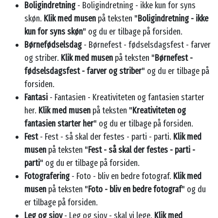
Boligindretning
- Boligindretning - ikke kun for syns
skøn.
Klik med musen
på teksten "
Boligindretning - ikke
kun for syns skøn
" og du er tilbage på forsiden.
Børnefødselsdag
- Børnefest - fødselsdagsfest - farver
og striber.
Klik med musen
på teksten "
Børnefest -
fødselsdagsfest - farver og striber
" og du er tilbage på
forsiden.
Fantasi
- Fantasien - Kreativiteten og fantasien starter
her.
Klik med musen
på teksten "
Kreativiteten og
fantasien starter her
" og du er tilbage på forsiden.
Fest
- Fest - så skal der festes - parti - parti.
Klik med
musen
på teksten "
Fest - så skal der festes - parti -
parti
" og du er tilbage på forsiden.
Fotografering
- Foto - bliv en bedre fotograf.
Klik med
musen
på teksten "
Foto - bliv en bedre fotograf
" og du
er tilbage på forsiden.
Leg og sjov
- Leg og sjov - skal vi lege.
Klik med