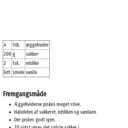
4
Stk.
æggehvider
200
g
sukker
2
tsk.
eddike
lidt
smule
vanila
Fremgangsmåde
Æggehviderne piskes meget stive.
Halvdelen af sukkeret, eddiken og vanilaen.
Der piskes godt igen.
Til sidst røres det sidste sukker i.